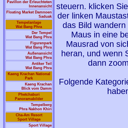
Pavillon der Erleuchteten
steuern. klicken Si
Innenansicht
Floating Market Damnoen
der linken Maustas
Saduak
Tempelanlage
das Bild wandern 
Wat Bang Phra
Maus in eine b
Der Tempel
Wat Bang Phra
Mausrad von sic
Figurenpark
Wat Bang Phra
heran, und wenn S
Außenansicht
Wat Bang Phra
dann zoome
Antiker Teil
Wat Bang Phra
Kaeng Krachan National
Park
Folgende Kategori
Kaeng Krachan
Blick vom Damm
haben
Phetchaburi
Panoramabilder
Tempelberg
Phra Nakhon Khiri
Cha-Am Resort
Sport Village
Sport Village