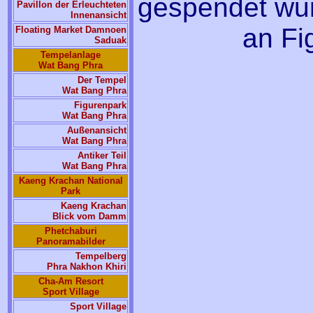
gespendet wur
Pavillon der Erleuchteten
Innenansicht
an Fig
Floating Market Damnoen
Saduak
Tempelanlage
Wat Bang Phra
Der Tempel
Wat Bang Phra
Figurenpark
Wat Bang Phra
Außenansicht
Wat Bang Phra
Antiker Teil
Wat Bang Phra
Kaeng Krachan National
Park
Kaeng Krachan
Blick vom Damm
Phetchaburi
Panoramabilder
Tempelberg
Phra Nakhon Khiri
Cha-Am Resort
Sport Village
Sport Village