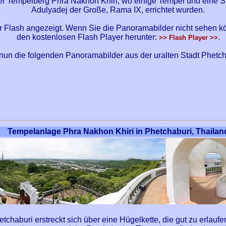
er Tempelberg Phra Nakhon Khiri, wo einige Tempel und eine St
Adulyadej der Große, Rama IX, errichtet wurden.
 Flash angezeigt. Wenn Sie die Panoramabilder nicht sehen kö
den kostenlosen Flash Player herunter:
.
>> Flash Player >>
un die folgenden Panoramabilder aus der uralten Stadt Phetcha
Tempelanlage Phra Nakhon Khiri in Phetchaburi, Thailan
chaburi erstreckt sich über eine Hügelkette, die gut zu erlaufe