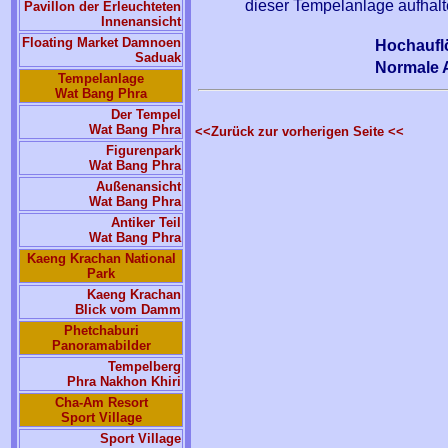
dieser Tempelanlage aufhalt
Pavillon der Erleuchteten
Innenansicht
Floating Market Damnoen
Hochaufl
Saduak
Normale 
Tempelanlage
Wat Bang Phra
Der Tempel
Wat Bang Phra
<<Zurück zur vorherigen Seite <<
Figurenpark
Wat Bang Phra
Außenansicht
Wat Bang Phra
Antiker Teil
Wat Bang Phra
Kaeng Krachan National
Park
Kaeng Krachan
Blick vom Damm
Phetchaburi
Panoramabilder
Tempelberg
Phra Nakhon Khiri
Cha-Am Resort
Sport Village
Sport Village