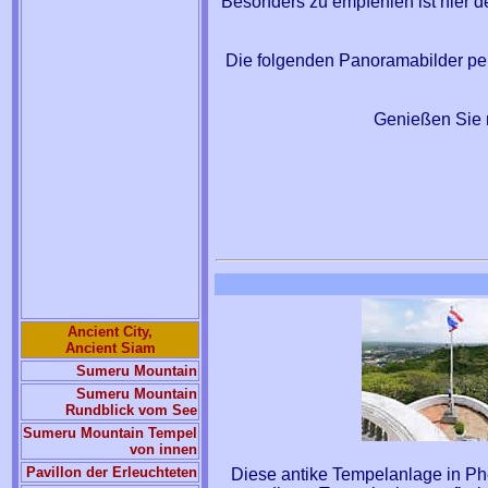
Besonders zu empfehlen ist hier d
Die folgenden Panoramabilder per
Genießen Sie n
Ancient City,
Ancient Siam
Sumeru Mountain
Sumeru Mountain
Rundblick vom See
Sumeru Mountain Tempel
von innen
Pavillon der Erleuchteten
Diese antike Tempelanlage in Phet