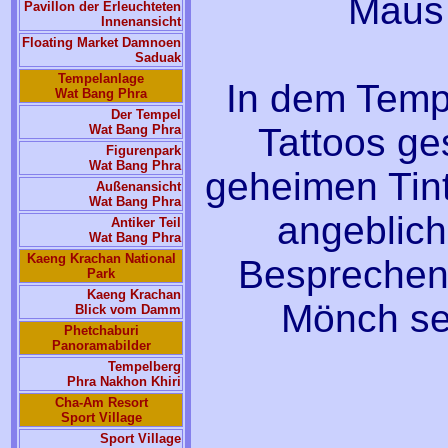
Maus 
Pavillon der Erleuchteten
Innenansicht
Floating Market Damnoen
Saduak
Tempelanlage
In dem Tempe
Wat Bang Phra
Der Tempel
Tattoos ge
Wat Bang Phra
Figurenpark
Wat Bang Phra
geheimen Tin
Außenansicht
Wat Bang Phra
angeblich
Antiker Teil
Wat Bang Phra
Kaeng Krachan National
Besprechen 
Park
Kaeng Krachan
Mönch sei
Blick vom Damm
Phetchaburi
Panoramabilder
Tempelberg
Phra Nakhon Khiri
Cha-Am Resort
Sport Village
Sport Village