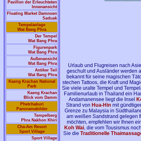
Pavillon der Erleuchteten
Innenansicht
Floating Market Damnoen
Saduak
Tempelanlage
Wat Bang Phra
Der Tempel
Wat Bang Phra
Figurenpark
Wat Bang Phra
Außenansicht
Wat Bang Phra
Urlaub und Flugreisen nach Asie
Antiker Teil
geschult und Ausländer werden a
Wat Bang Phra
bekannt für seine magischen Tät
Kaeng Krachan National
stechen Tattoos, die Kraft und Magi
Park
Sie viele uralte Tempel und Tempel
Kaeng Krachan
Familienurlaub in Thailand ein Ha
Blick vom Damm
Andamanensee liegt die Insel
K
Phetchaburi
Strand von
Hua-Hin
mit gündtigen
Panoramabilder
Grenze zu Malaysia in Südthailand
Tempelberg
am weißen Sandstrand gelegen fi
Phra Nakhon Khiri
möchten, empfehlen wir Ihnen ein
Cha-Am Resort
Koh Wai
, die vom Tousismus noc
Sport Village
Sie die
Traditionelle Thaimassag
Sport Village