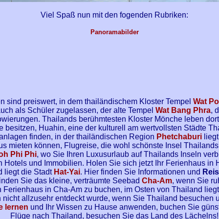
Viel Spaß nun mit den fogenden Rubriken:
Panoramabilder
n sind preiswert, in dem thailändischem Kloster Tempel
Wat Po
uch als Schüler zugelassen, der alte Tempel
Wat Bang Phra
, 
owierungen. Thailands berühmtesten Kloster Mönche leben dor
e besitzen, Huahin, eine der kulturell am wertvollsten Städte Th
anlagen finden, in der thailändischen Region
Phetchaburi
lieg
us mieten können, Flugreise, die wohl schönste Insel Thailands
oh Phi Phi
, wo Sie Ihren Luxusurlaub auf Thailands Inseln ve
 Hotels und Immobilien. Holen Sie sich jetzt Ihr Ferienhaus in
 liegt die Stadt
Hat-Yai
. Hier finden Sie Informationen und
Reis
nden Sie das kleine, verträumte Seebad
Cha-Am
, wenn Sie r
 Ferienhaus in Cha-Am zu buchen, im Osten von Thailand liegt 
h nicht allzusehr entdeckt wurde, wenn Sie Thailand besuchen
e lernen
und Ihr Wissen zu Hause anwenden, buchen Sie güns
Flüge nach Thailand, besuchen Sie das Land des Lächelns!