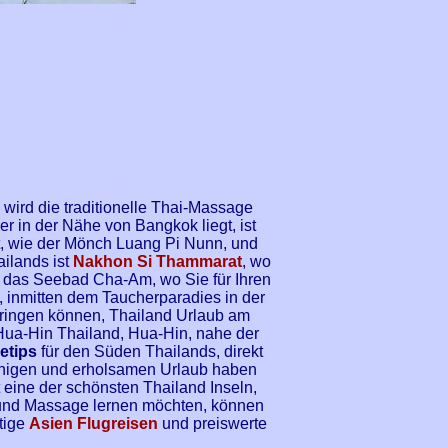
wird die traditionelle Thai-Massage
der in der Nähe von Bangkok liegt, ist
t, wie der Mönch Luang Pi Nunn, und
ailands ist
Nakhon Si Thammarat
, wo
t das Seebad Cha-Am, wo Sie für Ihren
, inmitten dem Taucherparadies in der
rbringen können, Thailand Urlaub am
 Hua-Hin Thailand, Hua-Hin, nahe der
etips
für den Süden Thailands, direkt
uhigen und erholsamen Urlaub haben
eine der schönsten Thailand Inseln,
 und Massage lernen möchten, können
tige
Asien Flugreisen
und preiswerte